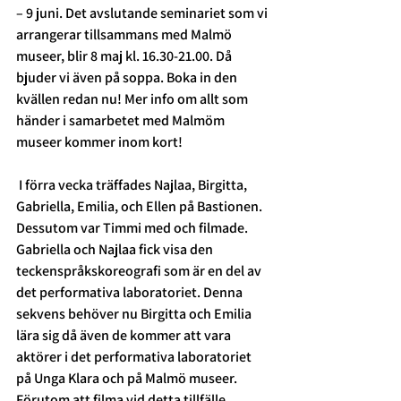
– 9 juni. Det avslutande seminariet som vi 
arrangerar tillsammans med Malmö 
museer, blir 8 maj kl. 16.30-21.00. Då 
bjuder vi även på soppa. Boka in den 
kvällen redan nu! Mer info om allt som 
händer i samarbetet med Malmöm 
museer kommer inom kort!
 I förra vecka träffades Najlaa, Birgitta, 
Gabriella, Emilia, och Ellen på Bastionen. 
Dessutom var Timmi med och filmade. 
Gabriella och Najlaa fick visa den 
teckenspråkskoreografi som är en del av 
det performativa laboratoriet. Denna 
sekvens behöver nu Birgitta och Emilia 
lära sig då även de kommer att vara 
aktörer i det performativa laboratoriet 
på Unga Klara och på Malmö museer.
Förutom att filma vid detta tillfälle 