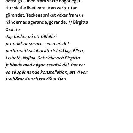
detta gå…men fram växte något eget. 
Hur skulle livet vara utan verb, utan 
görandet. Teckenspråket växer fram ur 
händernas agerande/görande.  // Birgitta 
Ozolins
Jag tänker på ett tillfälle i 
produktionsprocessen med det 
performativa laboratoriet då jag, Ellen, 
Lisbeth, Najlaa, Gabriella och Birgitta 
jobbade med någon scenisk del. Det var 
en så spännande konstellation, att vi var 
tre hörande och tre döva. Den 
jämlikheten – svårigheterna men också 
möjligheterna. Jag tyckte det var en 
stark stund. Jag kan ju som sagt inte så 
mycket teckenspråk. Det var stunder då 
jag befann mig i något slag 
mittemellanland av kommunikation som 
var spännande. 