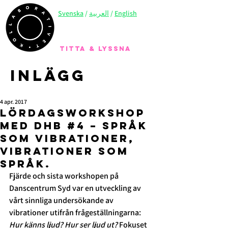
Svenska
/
العربية
/
English
TITTA & LYSSNA
Inlägg
4 apr. 2017
Lördagsworkshop
med DHB #4 – språk
som vibrationer,
vibrationer som
språk.
Fjärde och sista workshopen på 
Danscentrum Syd var en utveckling av 
vårt sinnliga undersökande av 
vibrationer utifrån frågeställningarna: 
Hur känns ljud? Hur ser ljud ut?
 Fokuset 