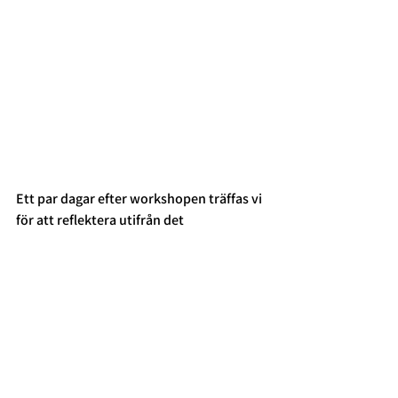
Ett par dagar efter workshopen träffas vi 
för att reflektera utifrån det 
dokumenterade materialet. Dels 
funderar vi över vad av det som uppstod 
som kan användas i det 
performativa 
laboratoriet
 och nya idéer som 
workshopen inspirerat till, dels funderar 
vi över vad vi ska göra vid nästa 
workshop-tillfälle och vad i vårt 
förhållningssätt och upplägg som kan 