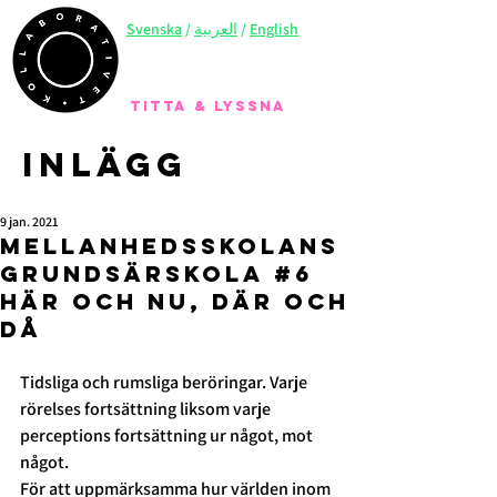
Svenska
/
العربية
/
English
TITTA & LYSSNA
Inlägg
9 jan. 2021
Mellanhedsskolans
grundsärskola #6
Här och nu, där och
då
Tidsliga och rumsliga beröringar. Varje 
rörelses fortsättning liksom varje 
perceptions fortsättning ur något, mot 
något.   
För att uppmärksamma hur världen inom 