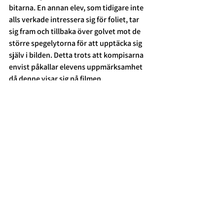
bitarna. En annan elev, som tidigare inte 
alls verkade intressera sig för foliet, tar 
sig fram och tillbaka över golvet mot de 
större spegelytorna för att upptäcka sig 
själv i bilden. Detta trots att kompisarna 
envist påkallar elevens uppmärksamhet 
då denne visar sig på filmen.  
Som tidigare avslutar vi stunden med 
den ljudande skålen. Alla som vill får 
pröva. Flertalet vill. En elev som initialt 
tvekar uttrycker sedan: ”Ahhh, jag 
kunde!”.  
Avslutningsvis kan vi inte heller låta bli 
att tacka alla elever och pedagoger för 
den tid som varit inom denna väldigt 