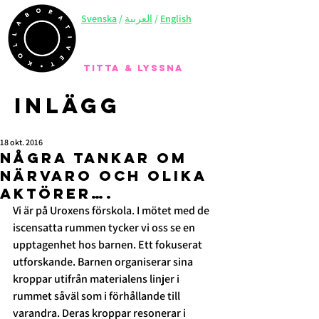
Svenska
/
العربية
/
English
TITTA & LYSSNA
Inlägg
18 okt. 2016
Några tankar om
närvaro och olika
aktörer….
Vi är på Uroxens förskola. I mötet med de 
iscensatta rummen tycker vi oss se en 
upptagenhet hos barnen. Ett fokuserat 
utforskande. Barnen organiserar sina 
kroppar utifrån materialens linjer i 
rummet såväl som i förhållande till 
varandra. Deras kroppar resonerar i 