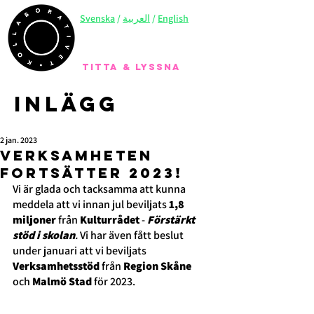
Svenska
/
العربية
/
English
TITTA & LYSSNA
Inlägg
2 jan. 2023
Verksamheten
fortsätter 2023!
Vi är glada och tacksamma att kunna 
meddela att vi innan jul beviljats 
1,8 
miljoner
 från 
Kulturrådet
 - 
Förstärkt 
stöd i skolan
. 
Vi har även fått beslut 
under januari att vi beviljats 
Verksamhetsstöd
 från 
Region Skåne
och 
Malmö Stad
 för 2023.