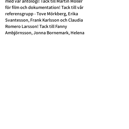
med vår antologi! Tack till Martin Möller 
för film och dokumentation! Tack till vår 
referensgrupp - Tove Mörkberg, Erika 
Svantesson, Frank Karlsson och Claudia 
Romero Larsson! Tack till Fanny 
Ambjörnsson, Jonna Bornemark, Helena 
Dahlberg, Ylva Gislén och Liselott Mariett 
Olsson för viktiga samtal under året!
Tack
 till 
Kulturrådet
, 
Svenska 
Postkodstiftelsen
 och 
Region Skåne 
för 
att ni möjliggjort all verksamhet!
Aktuella händelser
MAILA OSS