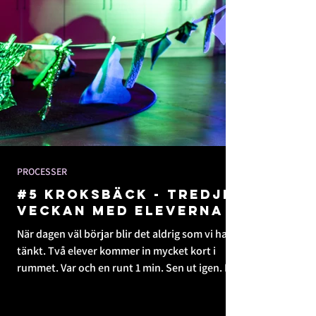
PROCESSER
#5 KROKSBÄCK - Tredje
Veckan med eleverna
När dagen väl börjar blir det aldrig som vi har
tänkt. Två elever kommer in mycket kort i
rummet. Var och en runt 1 min. Sen ut igen. Det
är bara att hänga med. Hålla öppet vad som
händer och vad som skulle kunna hända. Låta