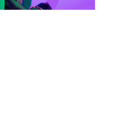
AKTUELLA HÄNDELSER
RÖRA! Vår TAKTILA
UTställning till
RYDALS museum hela
våren- Välkomna!
Foto: Johan Danielsson RÖRA! är en taktila
utställning där du få känna, klämma, krama,
titta, lyssna, låta, uppleva och finnas till. Under
10 veckor finns RÖRA! att uppleva på Rydals
museum, Sveriges bäst bevarade spinneri som