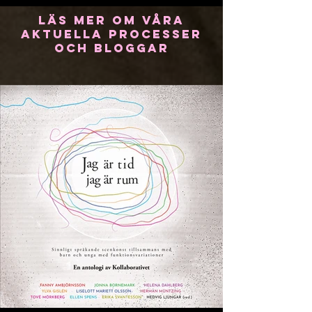
det ta tid. Vänta in. Lyssna in. Kanske
överraska. Söka kommunikativa ingångar.
Läs mer om våra
aktuella processer
Pröva.
och bloggar