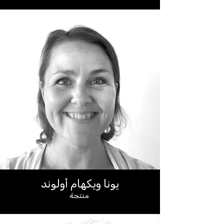
يونا ويكهام أولوند
منتجة