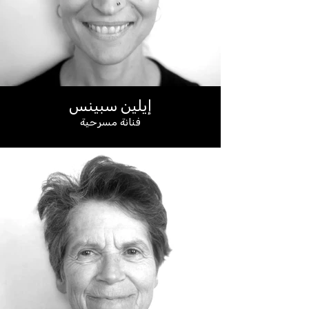
إيلين سبينس
فنانة مسرحية