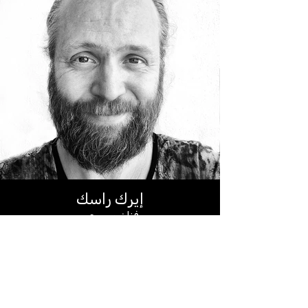
إيرك راسك
فنان مسرحي