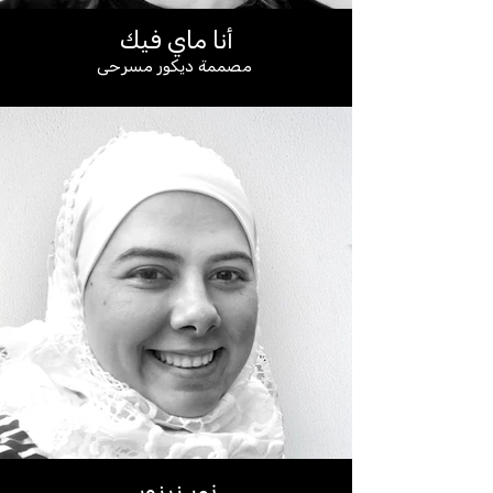
أنا ماي فيك
مصممة ديكور مسرحي
نور زرزور