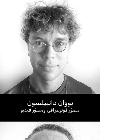
يووان دانييلسون
مصوّر فوتوغرافي ومصوّر فيديو