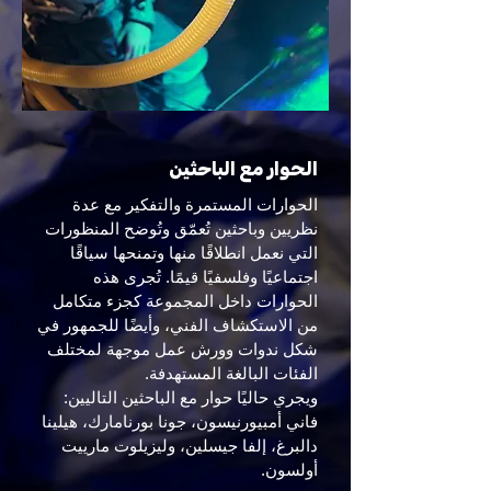
الحوار مع الباحثين
الحوارات المستمرة والتفكير مع عدة
نظريين وباحثين تُعمّق وتُوضح المنظورات
التي نعمل انطلاقًا منها وتمنحها سياقًا
اجتماعيًا وفلسفيًا قيمًا. تُجرى هذه
الحوارات داخل المجموعة كجزء متكامل
من الاستكشاف الفني، وأيضًا للجمهور في
شكل ندوات وورش عمل موجهة لمختلف
الفئات البالغة المستهدفة.
ويجري حاليًا حوار مع الباحثين التاليين:
فاني أمبيورنيسون، جونا بورنامارك، هيلينا
دالبرغ، إلفا جيسلين، وليزيلوت مارييت
أولسون.