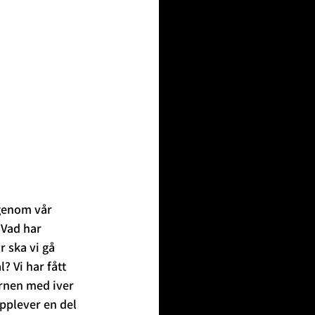
igenom vår 
 Vad har 
 ska vi gå 
 Vi har fått 
rnen med iver 
pplever en del 