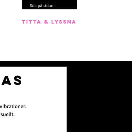
TITTA & LYSSNA
FAS
ibrationer. 
suellt.