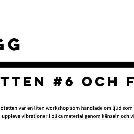
levelser
Verksamhet
Kunskap
gg
tten #6 och 
Motetten var en liten workshop som handlade om ljud som v
 uppleva vibrationer i olika material genom känseln och vi