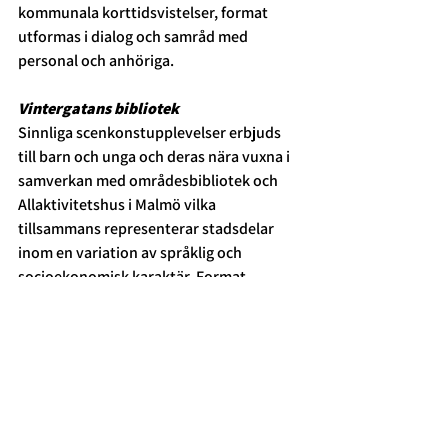
kommunala korttidsvistelser, format 
utformas i dialog och samråd med 
personal och anhöriga.
Vintergatans bibliotek
Sinnliga scenkonstupplevelser erbjuds 
till barn och unga och deras nära vuxna i 
samverkan med områdesbibliotek och 
Allaktivitetshus i Malmö vilka 
tillsammans representerar stadsdelar 
inom en variation av språklig och 
socioekonomisk karaktär. Format 
utvecklas med återkommande 
arrangemang till vilka målgruppen bjuds 
in.
Söndagar på Vintergatan
Återkommande sinnliga workshops för 
HELA familjen arrangeras i 