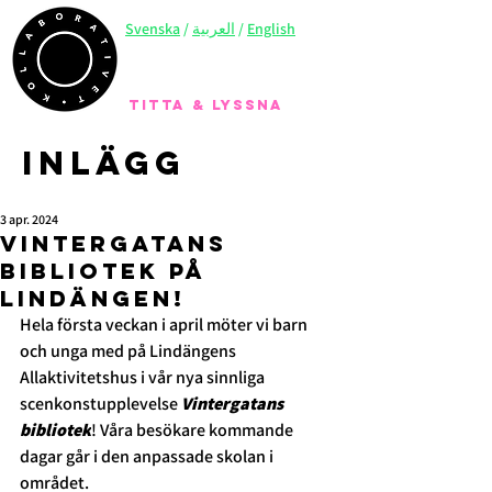
Svenska
/
العربية
/
English
TITTA & LYSSNA
Inlägg
3 apr. 2024
vintergatans
Bibliotek på
Lindängen!
Hela första veckan i april möter vi barn 
och unga med på 
Lindängens 
Allaktivitetshus
 i vår nya sinnliga 
scenkonstupplevelse 
Vintergatans 
bibliotek
! Våra besökare kommande 
dagar går i den anpassade skolan i 
området. 