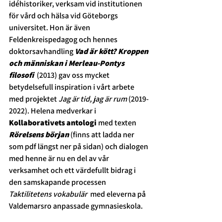
idéhistoriker, verksam vid institutionen 
för vård och hälsa vid Göteborgs 
universitet. Hon är även 
Feldenkreispedagog och hennes 
doktorsavhandling 
Vad är kött? Kroppen 
och människan i Merleau-Pontys 
filosofi  
(2013) gav oss mycket 
betydelsefull inspiration i vårt arbete 
med projektet 
Jag är tid, jag är rum 
(2019-
2022). Helena medverkar i 
Kollaborativets antologi
 med texten 
Rörelsens början
(finns att ladda ner 
som pdf längst ner på sidan) och dialogen 
med henne är nu en del av vår 
verksamhet och ett värdefullt bidrag i 
den samskapande processen 
Taktilitetens vokabulär 
 med eleverna på 
Valdemarsro anpassade gymnasieskola. 