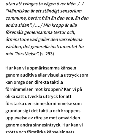
utan att tvingas ta vägen över idén. /../ 
”Människan är ett ständigt sensorium 
commune, berört från än den ena, än den 
andra sidan”. /…./ Min kropp är alla 
föremåls gemensamma textur och, 
åtminstone vad gäller den varseblivna 
världen, det generella instrumentet för 
min ”förståelse”. 
(s. 293) 
Hur kan vi uppmärksamma känseln 
genom auditiva eller visuella uttryck som 
kan omge den direkta taktila 
förnimmelsen mot kroppen? Kan vi på 
olika sätt utveckla uttryck för att 
förstärka den sinnesförnimmelse som 
grundar sig i det taktila och kroppens 
upplevelse av rörelse mot omvärlden, 
genom andra sinnesintryck. Hur kan vi 
stötta och förstärka känselsinnets 