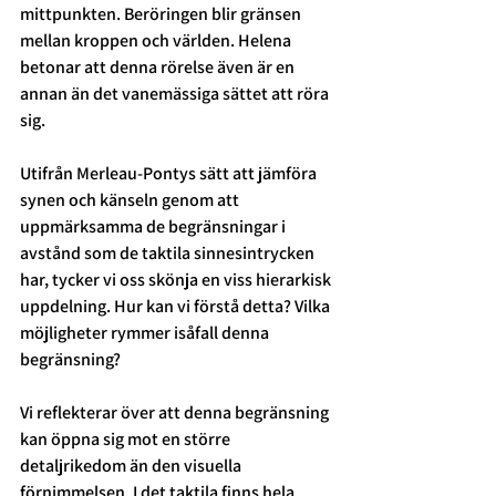
mittpunkten. Beröringen blir gränsen 
mellan kroppen och världen. Helena 
betonar att denna rörelse även är en 
annan än det vanemässiga sättet att röra 
sig. 
Utifrån Merleau-Pontys sätt att jämföra 
synen och känseln genom att 
uppmärksamma de begränsningar i 
avstånd som de taktila sinnesintrycken 
har, tycker vi oss skönja en viss hierarkisk 
uppdelning. Hur kan vi förstå detta? Vilka 
möjligheter rymmer isåfall denna 
begränsning? 
Vi reflekterar över att denna begränsning 
kan öppna sig mot en större 
detaljrikedom än den visuella 
förnimmelsen. I det taktila finns hela 