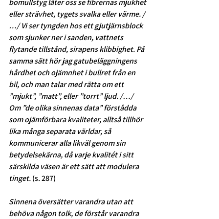
bomullstyg låter oss se fibrernas mjukhet 
eller strävhet, tygets svalka eller värme. /
…/ Vi ser tyngden hos ett gjutjärnsblock 
som sjunker ner i sanden, vattnets 
flytande tillstånd, sirapens klibbighet. På 
samma sätt hör jag gatubeläggningens 
hårdhet och ojämnhet i bullret från en 
bil, och man talar med rätta om ett 
”mjukt”, ”matt”, eller ”torrt” ljud. /…/ 
Om ”de olika sinnenas data” förstådda 
som ojämförbara kvaliteter, alltså tillhör 
lika många separata världar, så 
kommunicerar alla likväl genom sin 
betydelsekärna, då varje kvalitét i sitt 
särskilda väsen är ett sätt att modulera 
tinget. 
(s. 287) 
Sinnena översätter varandra utan att 
behöva någon tolk, de förstår varandra 