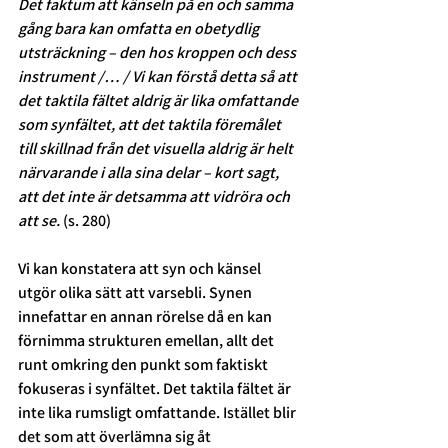
Det faktum att känseln på en och samma 
gång bara kan omfatta en obetydlig 
utsträckning – den hos kroppen och dess 
instrument /… / Vi kan förstå detta så att 
det taktila fältet aldrig är lika omfattande 
som synfältet, att det taktila föremålet 
till skillnad från det visuella aldrig är helt 
närvarande i alla sina delar – kort sagt, 
att det inte är detsamma att vidröra och 
att se. 
(s. 280) 
Vi kan konstatera att syn och känsel 
utgör olika sätt att varsebli. Synen 
innefattar en annan rörelse då en kan 
förnimma strukturen emellan, allt det 
runt omkring den punkt som faktiskt 
fokuseras i synfältet. Det taktila fältet är 
inte lika rumsligt omfattande. Istället blir 
det som att överlämna sig åt 