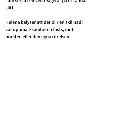
som ser att eleven reagerar på ett annat 
sätt. 
Helena belyser att det blir en skillnad i 
var uppmärksamheten fästs; mot 
borsten eller den egna rörelsen. 
Vi försöker ge exempel på olika sätt att 
undersöka borsten som objekt, idé och 
rörelse. Det kan handla om att 
presentera materialet för att låta 
materialet beröra. Det kan även vara att 
uppleva och förstå borsten genom 
ljuden, som en mer rumslig upplevelse i 
närhet till ljud och musik. Vi beskriver 
även hur vi försöker använda oss av 
borstar som ett material som kan ge 
upphov till en rörelse, snarare än 
borstandet som aktion och att lägga 